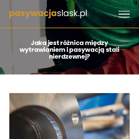
Przejdź
do
zawartości
Jaka jest różnica między
wytrawianiem i pasywacją stali
nierdzewnej?
Pokaż
większy
obrazek