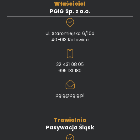
Właściciel
PGIG Sp. z o.o.
ul. Staromiejska 6/10d
40-013 Katowice
32 431 08 05
695 131 180
pgig@pgig.pl
Trawialnia
Pasywacja Śląsk