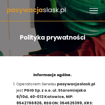
Przejdź
do
zawartości
Polityka prywatności
Informacje ogólne.
Operatorem Serwisu
pasywacjaslask.pl
jest
PGIG Sp. z o.o. ul. Staromiejska
6/10d, 40-013 Katowice, NIP:
9542766826, REGON: 364625399, KRS: